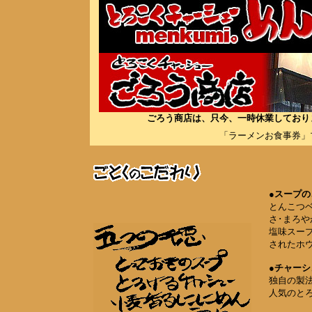
ごろう商店は、只今、一時休業しており
「ラーメンお食事券」
●
スープの
とんこつ
さ･まろ
塩味スー
されたホ
●
チャーシ
独自の製
人気のと