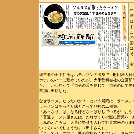
“
草
ば
ド
こ
の
国
は
そ
ー
実
経営者の田中仁氏はホテルマンの出身で、財団法人日
ホテルのバーに勤めていたが、大手飲料会社の企画部
た。しかしやがて「自分の舌を信じて、自分の店で勝
草加に出店した。
なぜラーメンだったのか？ という疑問は、ラーメン
ラーメンはあっさり味とこってり味の二種類。
「あっさり」は、なるほどさっばりしているが「おや
「普通ラーメン屋さんは、たれづくりの際に野菜を一
し私のところは、大量に野菜を入れて野菜本来のうま
いっていいでしょうね」（田中さん）。
「こってり」の方は、豚の背脂を入れている。さらに