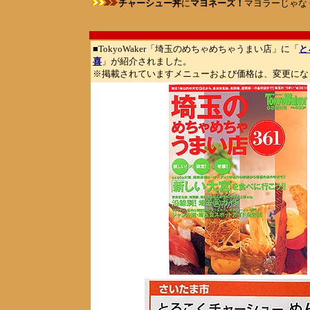
チャーシュー丼
に
マヨネーズ！
マヨラーじゃな
■
TokyoWaker
「埼玉のめちゃめちゃうまい店」に「
と
喜
」が紹介されました。
※掲載されていますメニューおよび価格は、変更にな