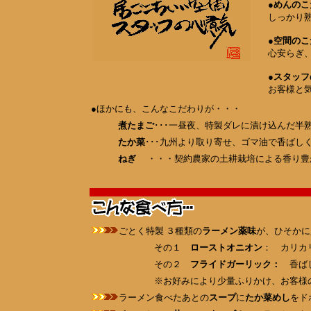
●
めんのこ
しっかり
●
空間のこ
心安らぎ
●
スタッフ
お客様と
●ほかにも、こんなこだわりが・・・
煮たまご
･･･一昼夜、特製ダレに漬け込んだ
たか菜
･･･九州より取り寄せ、ゴマ油で香ば
ねぎ
・・・契約農家の土耕栽培による香り豊
ごとく特製 ３種類の
ラーメン薬味
が、ひそかに
その１
ローストオニオン
： カリカ
その２
フライドガーリック：
香ば
※お好みにより少量ふりかけ、お客様のお気
ラーメン食べたあとの
スープ
に
たか菜めし
をド